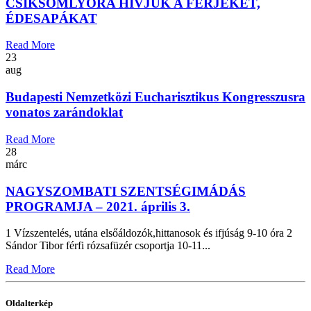
CSÍKSOMLYÓRA HÍVJUK A FÉRJEKET,
ÉDESAPÁKAT
Read More
23
aug
Budapesti Nemzetközi Eucharisztikus Kongresszusra
vonatos zarándoklat
Read More
28
márc
NAGYSZOMBATI SZENTSÉGIMÁDÁS
PROGRAMJA – 2021. április 3.
1 Vízszentelés, utána elsőáldozók,hittanosok és ifjúság 9-10 óra 2
Sándor Tibor férfi rózsafüzér csoportja 10-11...
Read More
Oldalterkép