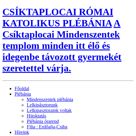
CSÍKTAPLOCAI RÓMAI
KATOLIKUS PLÉBÁNIA
A
Csíktaplocai Mindenszentek
templom minden itt élő és
idegenbe távozott gyermekét
szeretettel várja.
Főoldal
Plébánia
Mindenszentek plébánia
Lelkipásztorunk
Lelkipasztoraink voltak
Hitoktatás
Plébánia órarend
Filia : Erdőalja-Csiba
Híreink