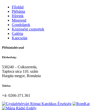
Főoldal
Plébánia
Híreink
Miserend
Gondolatok
Közösségi csoportok
Galéria
Kapcsolat
Plébániahivatal
Elérhetőség:
530240 – Csíkszereda,
Taploca utca 110. szám
Hargita megye, Románia
Telefon
+4- 0266-371.361