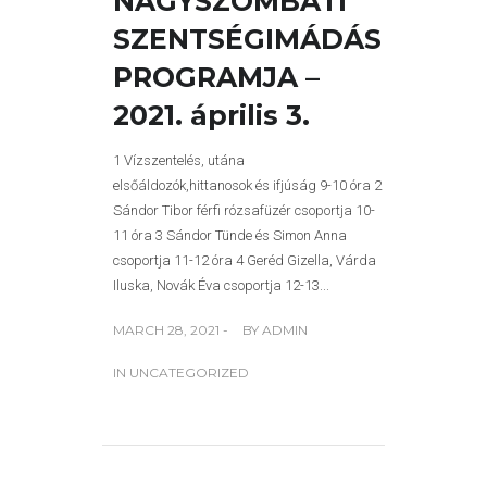
NAGYSZOMBATI
SZENTSÉGIMÁDÁS
PROGRAMJA –
2021. április 3.
1 Vízszentelés, utána
elsőáldozók,hittanosok és ifjúság 9-10 óra 2
Sándor Tibor férfi rózsafüzér csoportja 10-
11 óra 3 Sándor Tünde és Simon Anna
csoportja 11-12 óra 4 Geréd Gizella, Várda
Iluska, Novák Éva csoportja 12-13...
MARCH 28, 2021 -
BY
ADMIN
IN
UNCATEGORIZED