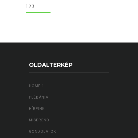
123
OLDALTERKÉP
HOME 1
PLÉBÁNIA
HÍREINK
MISEREND
GONDOLATOK