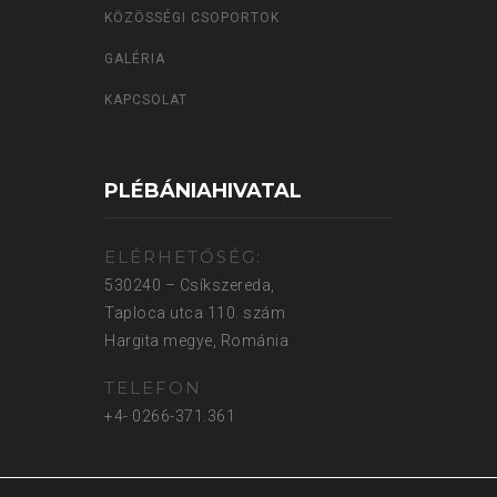
KÖZÖSSÉGI CSOPORTOK
GALÉRIA
KAPCSOLAT
PLÉBÁNIAHIVATAL
ELÉRHETŐSÉG:
530240 – Csíkszereda,
Taploca utca 110. szám
Hargita megye, Románia
TELEFON
+4- 0266-371.361