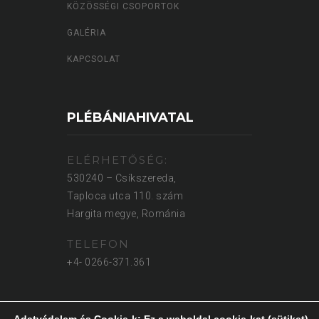
KÖZÖSSÉGI CSOPORTOK
GALÉRIA
KAPCSOLAT
PLÉBÁNIAHIVATAL
ELÉRHETŐSÉG:
530240 – Csíkszereda,
Taploca utca 110. szám
Hargita megye, Románia
TELEFON
+4- 0266-371.361