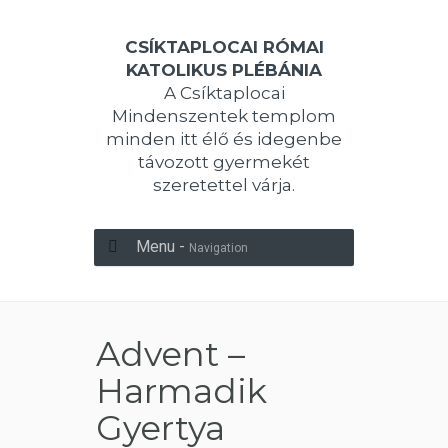
CSÍKTAPLOCAI RÓMAI
KATOLIKUS PLÉBÁNIA
A Csíktaplocai
Mindenszentek templom
minden itt élő és idegenbe
távozott gyermekét
szeretettel várja.
Menu -
Navigation
Advent –
Harmadik
Gyertya