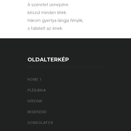
A szeretet ünnepére
készül minden lélek.
Három gyertya lángja fénylik,
s hálatelt az ének.
OLDALTERKÉP
HOME 1
PLÉBÁNIA
HÍREINK
MISEREND
GONDOLATOK