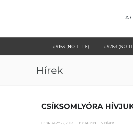
A 
#9163 (NO TITLE)
#9283 (NO TI
Hírek
CSÍKSOMLYÓRA HÍVJUK
FEBRUARY 22, 2023 -
BY
ADMIN
IN
HÍREK