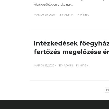
következőképpen alakulnak:...
MARCH 20, 2020 -
BY
ADMIN
IN
HÍREK
Intézkedések főegyhá
fertőzés megelőzése 
MARCH 16, 2020 -
BY
ADMIN
IN
HÍREK
Pa