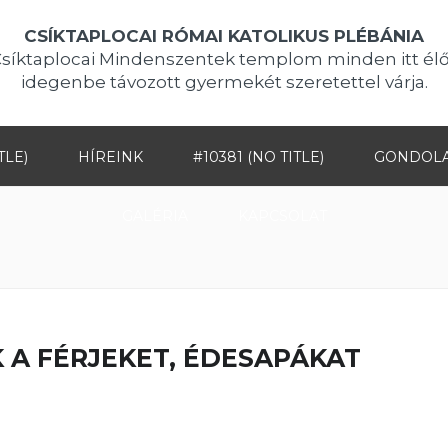
CSÍKTAPLOCAI RÓMAI KATOLIKUS PLÉBÁNIA
Csíktaplocai Mindenszentek templom minden itt élő
idegenbe távozott gyermekét szeretettel várja.
TLE)
HÍREINK
#10381 (NO TITLE)
GONDOL
GALÉRIA
KAPCSOLAT
 A FÉRJEKET, ÉDESAPÁKAT