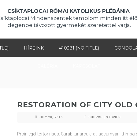
CSÍKTAPLOCAI RÓMAI KATOLIKUS PLÉBÁNIA
Csíktaplocai Mindenszentek templom minden itt élő
idegenbe távozott gyermekét szeretettel várja.
TLE)
HÍREINK
#10381 (NO TITLE)
GONDOL
GALÉRIA
KAPCSOLAT
RESTORATION OF CITY OLD
JULY 20, 2015
CHURCH
|
STORIES
Proin eget tortor risus. Curabitur arcu erat, accumsan id imperdie