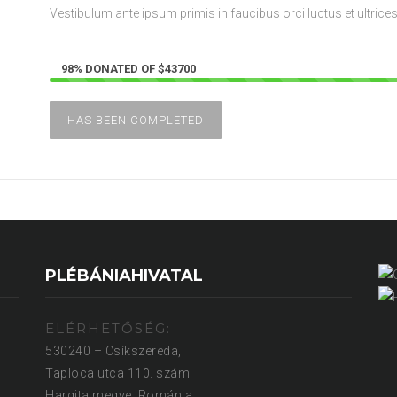
Vestibulum ante ipsum primis in faucibus orci luctus et ultrices
98% DONATED OF $43700
HAS BEEN COMPLETED
PLÉBÁNIAHIVATAL
ELÉRHETŐSÉG:
530240 – Csíkszereda,
Taploca utca 110. szám
Hargita megye, Románia