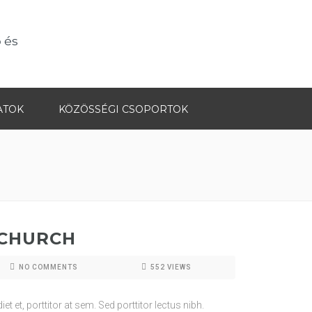
 és
ATOK
KÖZÖSSÉGI CSOPORTOK
 CHURCH
NO COMMENTS
552
VIEWS
t et, porttitor at sem. Sed porttitor lectus nibh.