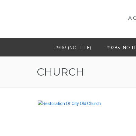
A 
#9163 (NO TITLE)
#9283 (NO TI
CHURCH