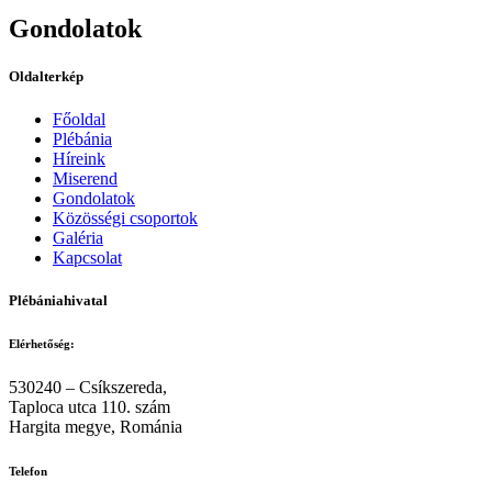
Gondolatok
Oldalterkép
Főoldal
Plébánia
Híreink
Miserend
Gondolatok
Közösségi csoportok
Galéria
Kapcsolat
Plébániahivatal
Elérhetőség:
530240 – Csíkszereda,
Taploca utca 110. szám
Hargita megye, Románia
Telefon