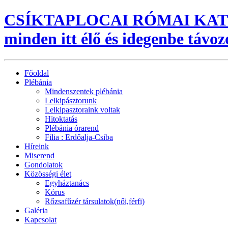
CSÍKTAPLOCAI RÓMAI KAT
minden itt élő és idegenbe távoz
Főoldal
Plébánia
Mindenszentek plébánia
Lelkipásztorunk
Lelkipasztoraink voltak
Hitoktatás
Plébánia órarend
Filia : Erdőalja-Csiba
Híreink
Miserend
Gondolatok
Közösségi élet
Egyháztanács
Kórus
Rőzsafűzér társulatok(női,férfi)
Galéria
Kapcsolat