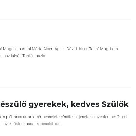
-Bíró Magdolna Antal Mária Albert Ágnes Dávid János Tankó Magdolna
ántusz István Tankó László
készülő gyerekek, kedves Szülők
A plébános úr arra kér benneteket/Önöket, jöjjenek el a szeptember 7-i esti
ni az elsőáldozással kapcsolatban.