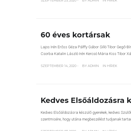
SZEPTEMBER 25, 2020 -
BY
ADMIN
IN
HÍREK
60 éves kortársak
Lajos Irén Erőss Géza Pálffy Gábor Silló Tibor Gegő
Csorba Katalin László Irén Kercsó Mária Kiss Tibor X
SZEPTEMBER 14, 2020 -
BY
ADMIN
IN
HÍREK
Kedves Elsőáldozásra 
Kedves Elsőáldozásra készülő gyerekek, kedves Szülők. 
szentmisére, hogy utána megbeszélést tudjanak tarta