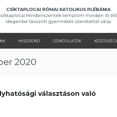
CSÍKTAPLOCAI RÓMAI KATOLIKUS PLÉBÁNIA
Csíktaplocai Mindenszentek templom minden itt élő
idegenbe távozott gyermekét szeretettel várja.
INK
MISEREND
GONDOLATOK
KÖZÖSSÉGI
er 2020
lyhatósági választáson való