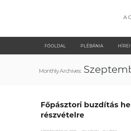
A 
FŐOLDAL
PLÉBÁNIA
HÍRE
Szeptemb
Monthly Archives:
Főpásztori buzdítás he
részvételre