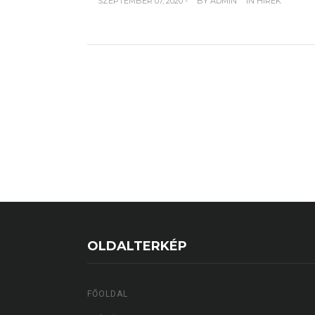
SZEPTEMBER 07, 2020 -
BY
ADMIN
IN
HÍREK
OLDALTERKÉP
FŐOLDAL