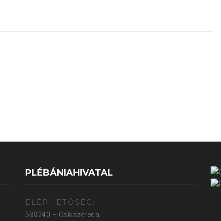
PLÉBÁNIAHIVATAL
ELÉRHETŐSÉG:
530240 – Csíkszereda,