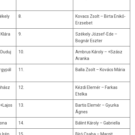
ékely
8.
Kovacs Zsolt – Birta Enikő-
Erzsebet
 Klára
9.
Székely József-Ede –
Bognár Eszter
 Duduj
10.
Ambrus Károly – +Szász
Aranka
rgypál
11.
Balla Zsolt – Kovács Mária
uhász
12.
Kézdi Elemér – Farkas
Etelka
 +Lajos
13.
Bartis Elemér – Gyurka
Ágnes
lona
14.
Bálint Károly – Gabriella
s Irén
15.
Bíró Csaba – Margit