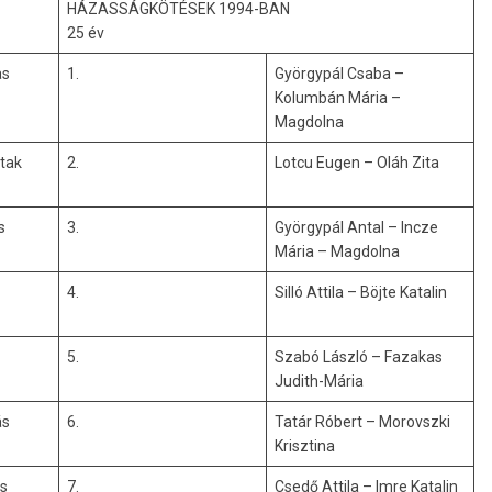
HÁZASSÁGKÖTÉSEK 1994-BAN
25 év
as
1.
Györgypál Csaba –
Kolumbán Mária –
Magdolna
tak
2.
Lotcu Eugen – Oláh Zita
s
3.
Györgypál Antal – Incze
Mária – Magdolna
4.
Silló Attila – Böjte Katalin
5.
Szabó László – Fazakas
Judith-Mária
ás
6.
Tatár Róbert – Morovszki
Krisztina
cs
7.
Csedő Attila – Imre Katalin