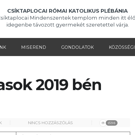
CSÍKTAPLOCAI RÓMAI KATOLIKUS PLÉBÁNIA
Csíktaplocai Mindenszentek templom minden itt élő
idegenbe távozott gyermekét szeretettel várja.
INK
MISEREND
GONDOLATOK
KÖZÖSSÉGI
asok 2019 bén
K
NINCS HOZZÁSZÓLÁS
1596