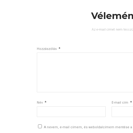
Vélemén
Az e-mail címet nem tesszü
*
Hozzászólás
*
*
Név
E-mail cím
A nevem, e-mail címem, és weboldalcímem mentése a