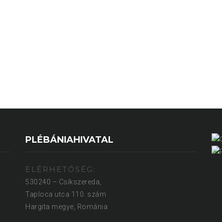
PLÉBÁNIAHIVATAL
ELÉRHETŐSÉG:
530240 – Csíkszereda,
Taploca utca 110. szám
Hargita megye, Románia