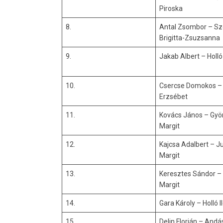
Piroska
8.
Antal Zsombor – Sz
Brigitta-Zsuzsanna
9.
Jakab Albert – Holló
10.
Csercse Domokos –
Erzsébet
11.
Kovács János – Gyö
Margit
12.
Kajcsa Adalbert – J
Margit
13.
Keresztes Sándor –
Margit
14.
Gara Károly – Holló I
15.
Delin Florián – Andá