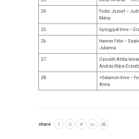
24.
Fodor József – Judi
Mária
25.
Györgypál Imre – Er
26.
Hanner Félix – Szab
Julianna
27.
Ozsváth Attila-Istvá
András Klára-Erzsé
28.
+Salamon Imre – Fe
Anna
share