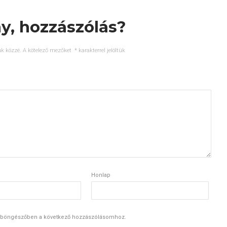
y, hozzászólás?
k közzé.
A kötelező mezőket
*
karakterrel jelöltük
Honlap
 böngészőben a következő hozzászólásomhoz.