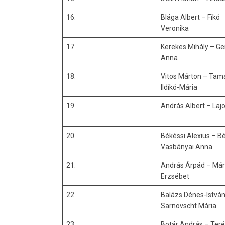
16.
Blága Albert – Fíkó
Veronika
17.
Kerekes Mihály – Ge
Anna
18.
Vitos Márton – Tam
Ildíkó-Mária
19.
András Albert – Laj
20.
Békéssi Alexius – B
Vasbányai Anna
21.
András Árpád – Má
Erzsébet
22.
Balázs Dénes-István
Sarnovscht Mária
23.
Botár András – Ter