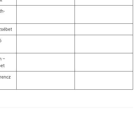
th-
zsébet
ó
n –
bet
rencz