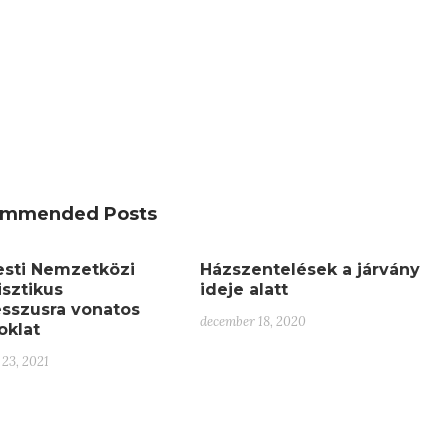
mmended Posts
sti Nemzetközi
Házszentelések a járvány
isztikus
ideje alatt
sszusra vonatos
december 18, 2020
oklat
23, 2021