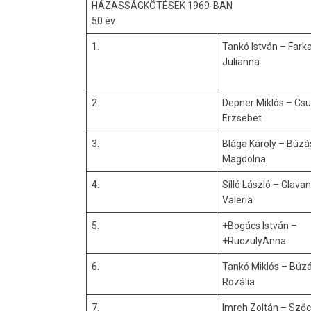
HÁZASSÁGKÖTÉSEK 1969-BAN
50 év
1.
Tankó István – Fark
Julianna
2.
Depner Miklós – Csu
Erzsebet
3.
Blága Károly – Búzá
Magdolna
4.
Sílló László – Glavan
Valeria
5.
+Bogács István –
+RuczulyAnna
6.
Tankó Miklós – Búz
Rozália
7.
Imreh Zoltán – Sző