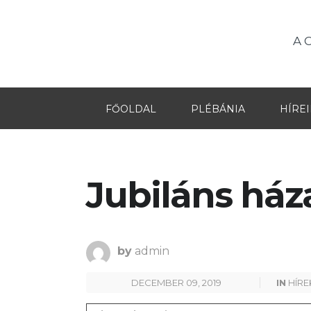
A 
FŐOLDAL
PLÉBÁNIA
HÍRE
Jubiláns ház
by
admin
DECEMBER 09, 2019
IN
HÍRE