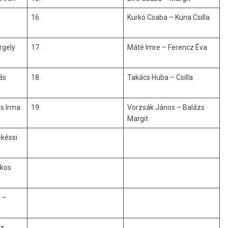
16.
Kurkó Csaba – Kuna Csilla
rgely
17.
Máté Imre – Ferencz Éva
ás
18.
Takács Huba – Csilla
os Irma
19.
Vorzsák János – Balázs
Margit
ékéssi
rkos
 –
éz