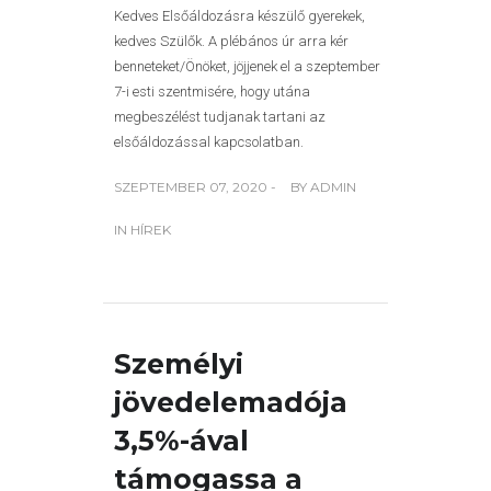
Kedves Elsőáldozásra készülő gyerekek,
kedves Szülők. A plébános úr arra kér
benneteket/Önöket, jöjjenek el a szeptember
7-i esti szentmisére, hogy utána
megbeszélést tudjanak tartani az
elsőáldozással kapcsolatban.
SZEPTEMBER 07, 2020 -
BY
ADMIN
IN
HÍREK
Személyi
jövedelemadója
3,5%-ával
támogassa a