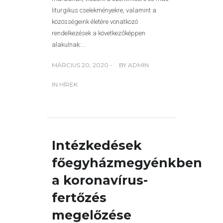
liturgikus cselekményekre, valamint a
közösségeink életére vonatkozó
rendelkezések a következőképpen
alakulnak:...
MÁRCIUS 20, 2020 -
BY
ADMIN
IN
HÍREK
Intézkedések
főegyházmegyénkben
a koronavírus-
fertőzés
megelőzése