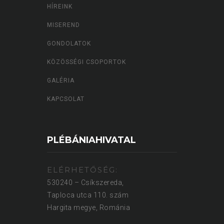
HÍREINK
MISEREND
GONDOLATOK
KÖZÖSSÉGI CSOPORTOK
GALÉRIA
KAPCSOLAT
PLÉBÁNIAHIVATAL
ELÉRHETŐSÉG:
530240 – Csíkszereda,
Taploca utca 110. szám
Hargita megye, Románia