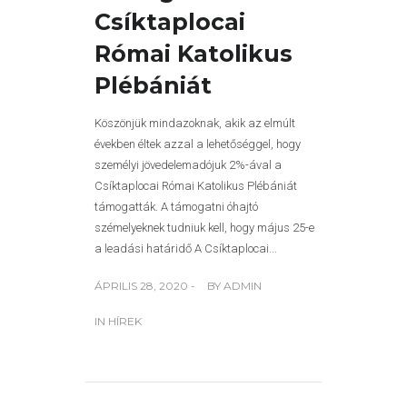
Csíktaplocai
Római Katolikus
Plébániát
Köszönjük mindazoknak, akik az elmúlt
években éltek azzal a lehetőséggel, hogy
személyi jövedelemadójuk 2%-ával a
Csíktaplocai Római Katolikus Plébániát
támogatták. A támogatni óhajtó
szémelyeknek tudniuk kell, hogy május 25-e
a leadási határidő A Csíktaplocai...
ÁPRILIS 28, 2020 -
BY
ADMIN
IN
HÍREK