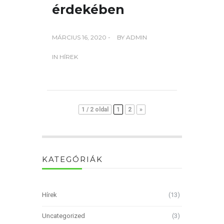
érdekében
MÁRCIUS 16, 2020 -
BY
ADMIN
IN
HÍREK
1 / 2 oldal
1
2
»
KATEGÓRIÁK
Hírek
(13)
Uncategorized
(3)