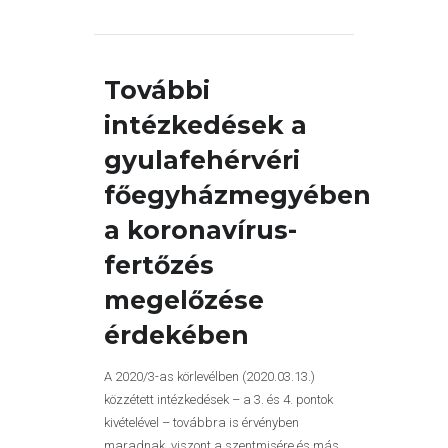
További
intézkedések a
gyulafehérvéri
főegyházmegyében
a koronavírus-
fertőzés
megelőzése
érdekében
A 2020/3-as körlevélben (2020.03.13.)
közzétett intézkedések – a 3. és 4. pontok
kivételével – továbbra is érvényben
maradnak, viszont a szentmisére és más