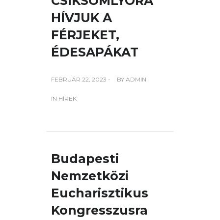
CSÍKSOMLYÓRA
HÍVJUK A
FÉRJEKET,
ÉDESAPÁKAT
FEBRUÁR 22, 2023 -
BY
ADMIN
IN
HÍREK
Budapesti
Nemzetközi
Eucharisztikus
Kongresszusra