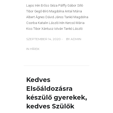
Lajos Irén Erőss Géza Pálffy Gábor Silló
Tibor Gegő-Bíró Magdolna Antal Mária
Albert Ágnes Dávid János Tankó Magdolna
Csorba Katalin László Irén Kercsó Mária
Kiss Tibor Xántusz István Tankó László
SZEPTEMBER 14, 2020 -
BY
ADMIN
IN
HÍREK
Kedves
Elsőáldozásra
készülő gyerekek,
kedves Szülők