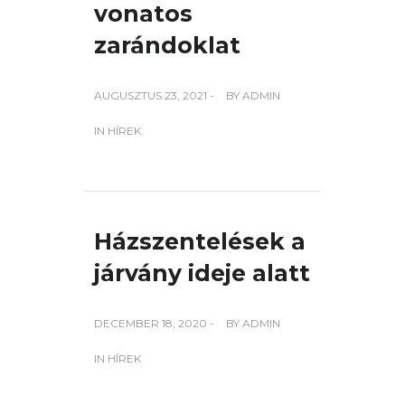
vonatos
zarándoklat
AUGUSZTUS 23, 2021 -
BY
ADMIN
IN
HÍREK
Házszentelések a
járvány ideje alatt
DECEMBER 18, 2020 -
BY
ADMIN
IN
HÍREK