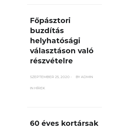
Főpásztori
buzdítás
helyhatósági
választáson való
részvételre
SZEPTEMBER 25, 2020 -
BY
ADMIN
IN
HÍREK
60 éves kortársak