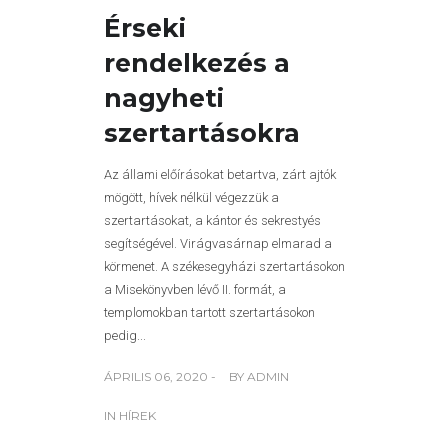
Érseki
rendelkezés a
nagyheti
szertartásokra
Az állami előírásokat betartva, zárt ajtók
mögött, hívek nélkül végezzük a
szertartásokat, a kántor és sekrestyés
segítségével. Virágvasárnap elmarad a
körmenet. A székesegyházi szertartásokon
a Misekönyvben lévő II. formát, a
templomokban tartott szertartásokon
pedig...
ÁPRILIS 06, 2020 -
BY
ADMIN
IN
HÍREK