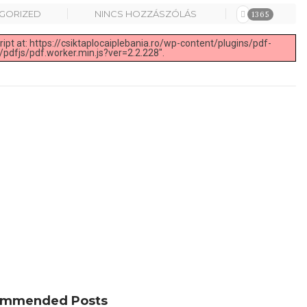
GORIZED
NINCS HOZZÁSZÓLÁS
1365
ript at: https://csiktaplocaiplebania.ro/wp-content/plugins/pdf-
pdfjs/pdf.worker.min.js?ver=2.2.228".
mmended Posts