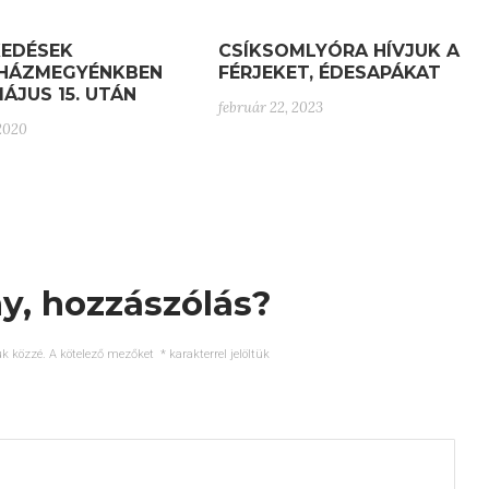
KEDÉSEK
CSÍKSOMLYÓRA HÍVJUK A
HÁZMEGYÉNKBEN
FÉRJEKET, ÉDESAPÁKAT
MÁJUS 15. UTÁN
február 22, 2023
 2020
y, hozzászólás?
k közzé.
A kötelező mezőket
*
karakterrel jelöltük