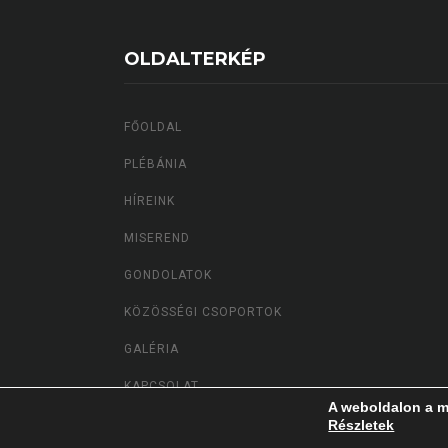
OLDALTERKÉP
FŐOLDAL
PLÉBÁNIA
HÍREINK
MISEREND
GONDOLATOK
KÖZÖSSÉGI CSOPORTOK
GALÉRIA
KAPCSOLAT
A weboldalon a m
Részletek