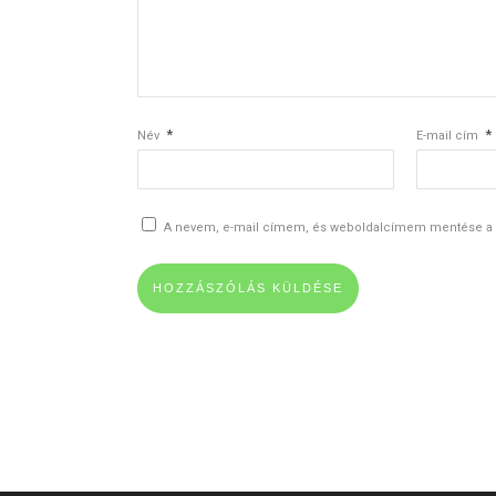
*
*
Név
E-mail cím
A nevem, e-mail címem, és weboldalcímem mentése a