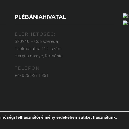
PLÉBÁNIAHIVATAL
ELÉRHETŐSÉG:
530240 – Csíkszereda,
Taploca utca 110. szám
Hargita megye, Románia
TELEFON
+4- 0266-371.361
inőségi felhasználói élmény érdekében sütiket használunk.