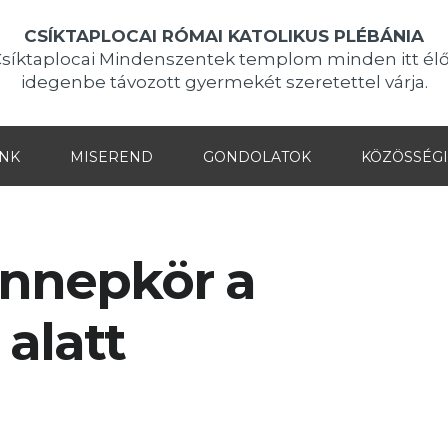
CSÍKTAPLOCAI RÓMAI KATOLIKUS PLÉBÁNIA
Csíktaplocai Mindenszentek templom minden itt élő
idegenbe távozott gyermekét szeretettel várja.
INK
MISEREND
GONDOLATOK
KÖZÖSSÉGI
ünnepkör a
 alatt