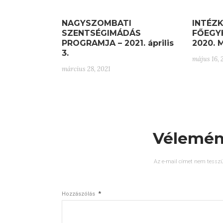
NAGYSZOMBATI
INTÉZ
SZENTSÉGIMÁDÁS
FŐEGY
PROGRAMJA – 2021. április
2020. 
3.
május 16,
március 28, 2021
Vélemén
Az e-mail címet nem tesszü
*
Hozzászólás