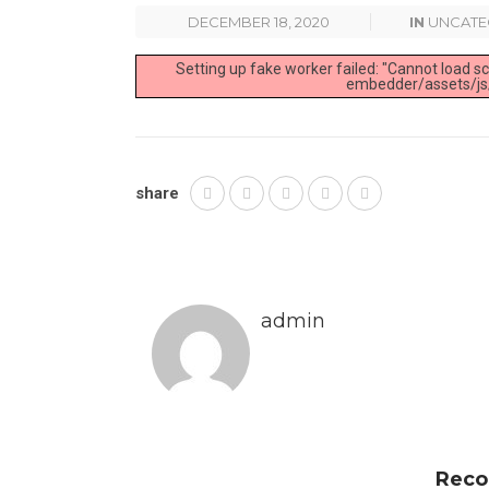
DECEMBER 18, 2020
IN
UNCATE
Setting up fake worker failed: "Cannot load sc
embedder/assets/js/
share
admin
Reco