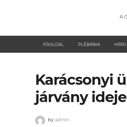
A 
FŐOLDAL
PLÉBÁNIA
HÍRE
Karácsonyi 
járvány ideje
by
admin